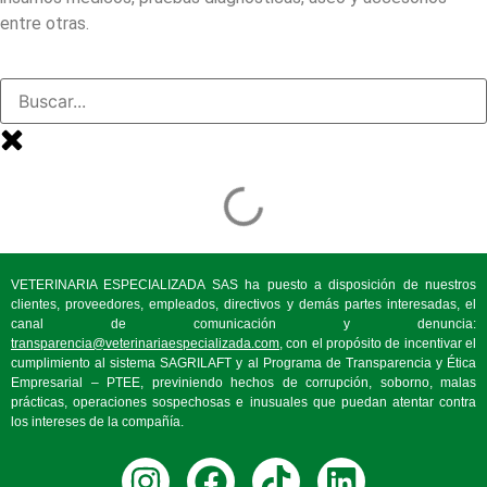
entre otras.
VETERINARIA ESPECIALIZADA SAS ha puesto a disposición de nuestros
clientes, proveedores, empleados, directivos y demás partes interesadas, el
canal de comunicación y denuncia:
transparencia@veterinariaespecializada.com
, con el propósito de incentivar el
cumplimiento al sistema SAGRILAFT y al Programa de Transparencia y Ética
Empresarial – PTEE, previniendo hechos de corrupción, soborno, malas
prácticas, operaciones sospechosas e inusuales que puedan atentar contra
los intereses de la compañía.