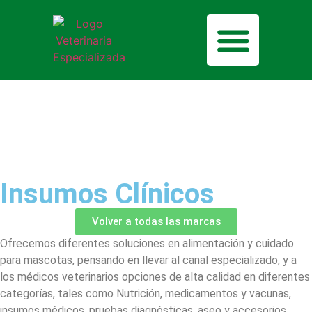
Nuestras soluciones
Nuestras marcas
Insumos Clínicos
Volver a todas las marcas
Ofrecemos diferentes soluciones en alimentación y cuidado
para mascotas, pensando en llevar al canal especializado, y a
los médicos veterinarios opciones de alta calidad en diferentes
categorías, tales como Nutrición, medicamentos y vacunas,
insumos médicos, pruebas diagnósticas, aseo y accesorios