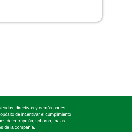
eados, directivos y demás partes
propósito de incentivar el cumplimiento
os de corrupción, soborno, malas
es de la compañía.