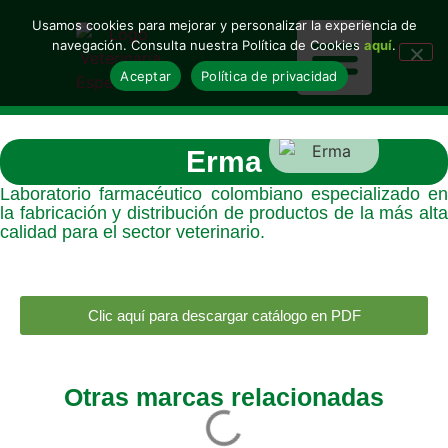
Usamos cookies para mejorar y personalizar la experiencia de
navegación. Consulta nuestra Política de Cookies
aquí
.
Aceptar
Política de privacidad
Nuestras soluciones
Nuestras marcas
Erma
Laboratorio farmacéutico colombiano especializado en
la fabricación y distribución de productos de la más alta
calidad para el sector veterinario.
Clic aquí para descargar catálogo en PDF
Otras marcas relacionadas