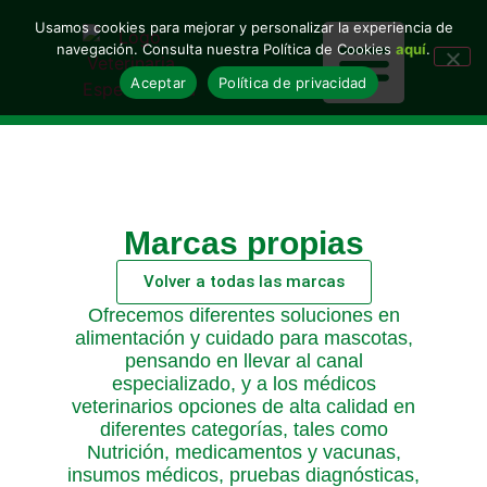
Usamos cookies para mejorar y personalizar la experiencia de
navegación. Consulta nuestra Política de Cookies
aquí
.
Aceptar
Política de privacidad
Nuestras soluciones
Nuestras marcas
Marcas propias
Volver a todas las marcas
Ofrecemos diferentes soluciones en
alimentación y cuidado para mascotas,
pensando en llevar al canal
especializado, y a los médicos
veterinarios opciones de alta calidad en
diferentes categorías, tales como
Nutrición, medicamentos y vacunas,
insumos médicos, pruebas diagnósticas,