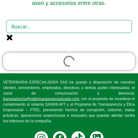
aseo y accesorios entre otras.
VETERINARIA ESPECIALIZADA SAS ha puesto a disposición de nuestros
clientes, proveedores, empleados, directivos y demás partes interesadas, el
canal de comunicación y denuncia:
transparencia@veterinariaespecializada.com
, con el propósito de incentivar el
cumplimiento al sistema SAGRILAFT y al Programa de Transparencia y Ética
Empresarial – PTEE, previniendo hechos de corrupción, soborno, malas
prácticas, operaciones sospechosas e inusuales que puedan atentar contra
los intereses de la compañía.