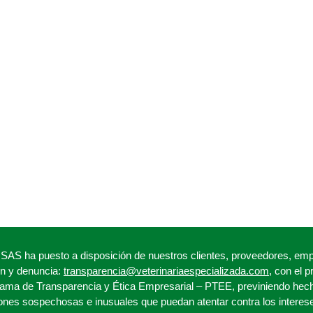
a puesto a disposición de nuestros clientes, proveedores, empl
ón y denuncia:
transparencia@veterinariaespecializada.com
, con el 
ama de Transparencia y Ética Empresarial – PTEE, previniendo hech
iones sospechosas e inusuales que puedan atentar contra los interes