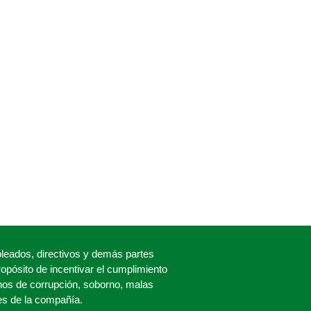
eados, directivos y demás partes
propósito de incentivar el cumplimiento
os de corrupción, soborno, malas
es de la compañía.